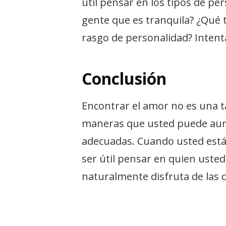
útil pensar en los tipos de pe
gente que es tranquila? ¿Qué 
rasgo de personalidad? Intent
Conclusión
Encontrar el amor no es una t
maneras que usted puede aume
adecuadas. Cuando usted está
ser útil pensar en quien uste
naturalmente disfruta de las c