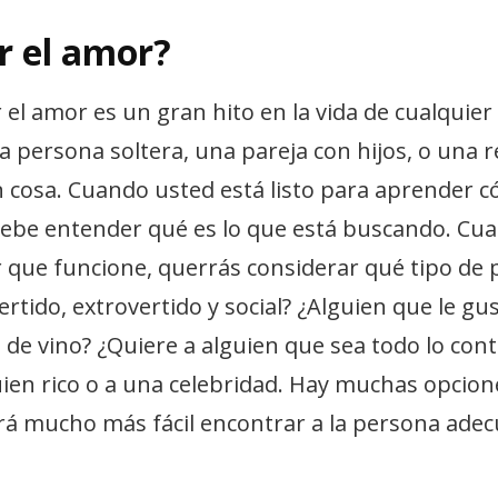
r el amor?
el amor es un gran hito en la vida de cualquier
 persona soltera, una pareja con hijos, o una r
n cosa. Cuando usted está listo para aprender 
ebe entender qué es lo que está buscando. Cu
 que funcione, querrás considerar qué tipo de
ertido, extrovertido y social? ¿Alguien que le g
de vino? ¿Quiere a alguien que sea todo lo contr
uien rico o a una celebridad. Hay muchas opcion
rá mucho más fácil encontrar a la persona adec