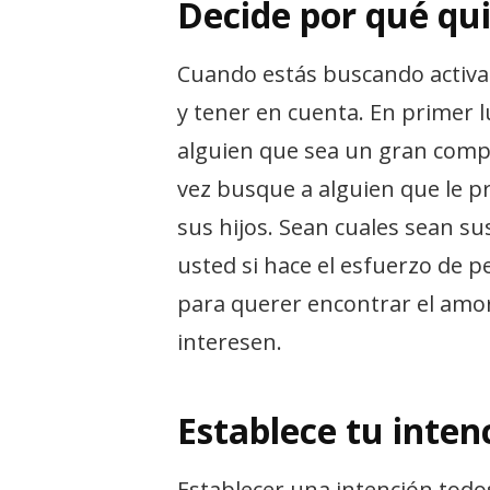
Decide por qué qu
Cuando estás buscando activa
y tener en cuenta. En primer l
alguien que sea un gran comp
vez busque a alguien que le p
sus hijos. Sean cuales sean su
usted si hace el esfuerzo de 
para querer encontrar el amor 
interesen.
Establece tu inten
Establecer una intención todo