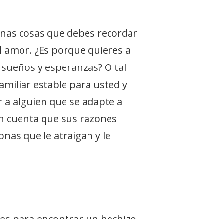
nas cosas que debes recordar
el amor. ¿Es porque quieres a
 sueños y esperanzas? O tal
miliar estable para usted y
r a alguien que se adapte a
en cuenta que sus razones
onas que le atraigan y le
tes para encontrar un hechizo