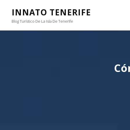
INNATO TENERIFE
Blog Turístico De La Isla De Tenerife
Có