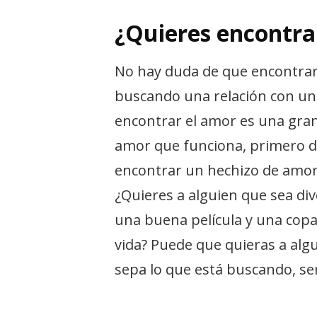
¿Quieres encontra
No hay duda de que encontrar 
buscando una relación con una
encontrar el amor es una gra
amor que funciona, primero d
encontrar un hechizo de amor
¿Quieres a alguien que sea div
una buena película y una copa 
vida? Puede que quieras a alg
sepa lo que está buscando, se