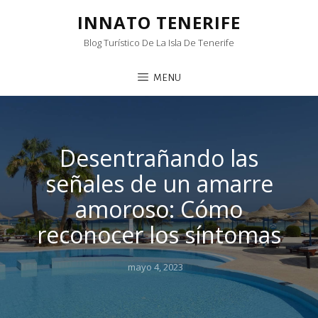
INNATO TENERIFE
Blog Turístico De La Isla De Tenerife
MENU
Desentrañando las
señales de un amarre
amoroso: Cómo
reconocer los síntomas
Posted
mayo 4, 2023
on