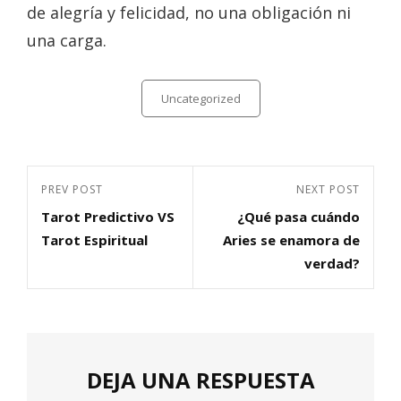
de alegría y felicidad, no una obligación ni
una carga.
Categories
Uncategorized
Navegación
Previous
PREV POST
Next
NEXT POST
de
Tarot Predictivo VS
¿Qué pasa cuándo
Post
Post
entradas
Tarot Espiritual
Aries se enamora de
verdad?
DEJA UNA RESPUESTA