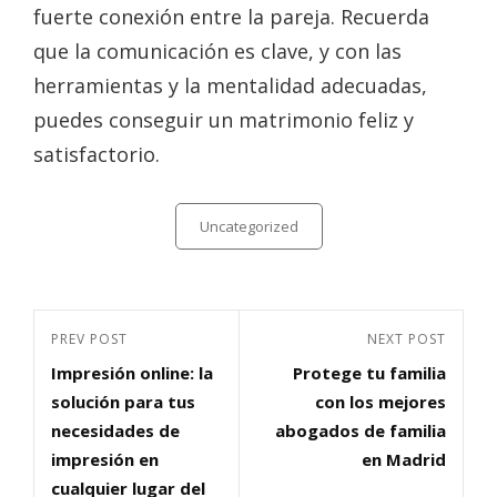
fuerte conexión entre la pareja. Recuerda
que la comunicación es clave, y con las
herramientas y la mentalidad adecuadas,
puedes conseguir un matrimonio feliz y
satisfactorio.
Categories
Uncategorized
Navegación
Previous
PREV POST
Next
NEXT POST
de
Impresión online: la
Protege tu familia
Post
Post
entradas
solución para tus
con los mejores
necesidades de
abogados de familia
impresión en
en Madrid
cualquier lugar del