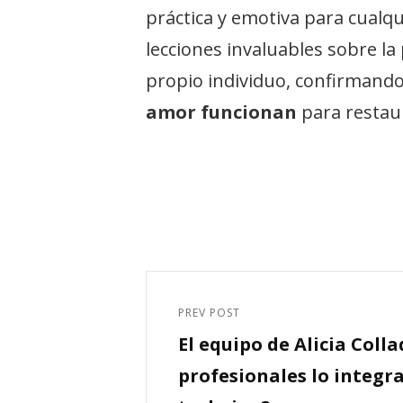
práctica y emotiva para cual
lecciones invaluables sobre la p
propio individuo, confirmando
amor funcionan
para restaura
Navegación
de
PREV POST
Previous
entradas
El equipo de Alicia Colla
Post
profesionales lo integr