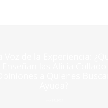
a Voz de la Experiencia: ¿Q
Enseñan las Alicia Collado
Opiniones a Quienes Busca
Ayuda?
Posted
mayo 24, 2025
on