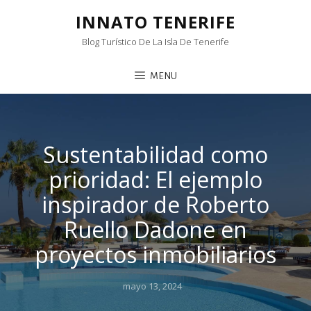
INNATO TENERIFE
Blog Turístico De La Isla De Tenerife
MENU
Sustentabilidad como
prioridad: El ejemplo
inspirador de Roberto
Ruello Dadone en
proyectos inmobiliarios
Posted
mayo 13, 2024
on