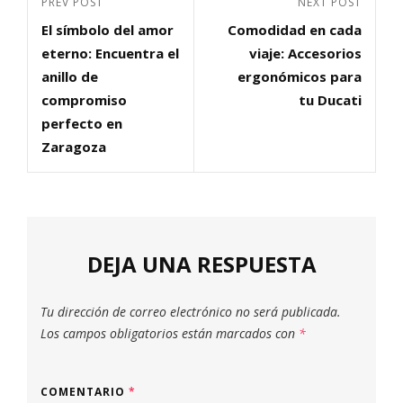
Previous
PREV POST
Next
NEXT POST
de
El símbolo del amor
Comodidad en cada
Post
Post
entradas
eterno: Encuentra el
viaje: Accesorios
anillo de
ergonómicos para
compromiso
tu Ducati
perfecto en
Zaragoza
DEJA UNA RESPUESTA
Tu dirección de correo electrónico no será publicada.
Los campos obligatorios están marcados con
*
COMENTARIO
*