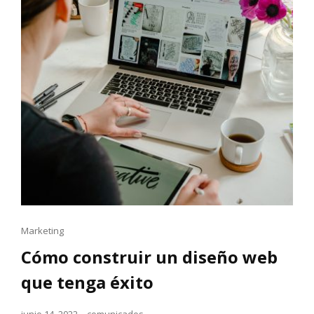
Cat
Marketing
Links
Cómo construir un diseño web
que tenga éxito
Posted