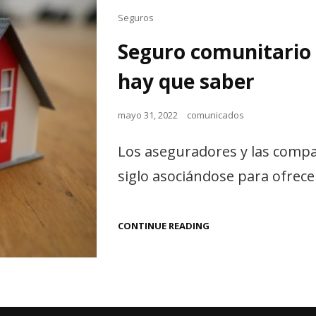
Cat
Seguros
Links
Seguro comunitario 
hay que saber
Posted
mayo 31, 2022
comunicados
on
Los aseguradores y las compa
siglo asociándose para ofrecer
SEGURO
CONTINUE READING
COMUNITARIO
PARA
PRINCIPIANTES:
LO
QUE
HAY
QUE